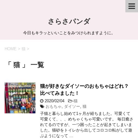
さらさパンダ
今日もキラッといいことをみつけられますように。
HOME
>
猫
>
「 猫 」 一覧
猫が好きなダイソーのおもちゃはどれ？
比べてみました！
2020/02/04
-
猫
おもちゃ
,
ダイソー
,
猫
子猫と暮らし始めて1ヶ月が経ちました。可愛くて
可愛くて、、、めちゃくちゃ可愛いです。 毎日癒さ
れてるのですが、一つ困ったことが起きてしまいま
した。猫砂をトイレから出してコロコロ転がして遊
ぶようになって …