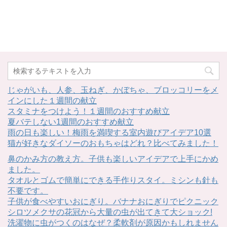
じゃがいも、人参、玉ねぎ、かぼちゃ、ブロッコリーをメ
インにした１週間の献立
スタミナをつけよう！１週間のおすすめ献立
夏バテしない1週間のおすすめ献立
雨の日も楽しい！梅雨を満喫する室内遊びアイデア10選
猫が好きなダイソーのおもちゃはどれ？比べてみました！
鼻のかみ方の教え方。子供も楽しいアイデアで上手にかめ
ました。
タオルとゴムで簡単にできる手作りスタイ。ミシンも針も
不要です。
子供が食べやすいおにぎり。バナナおにぎりでピクニック
シロツメクサの花冠から大量の虫が出てきて大ショック!
洗濯物に虫がつくのはなぜ？柔軟剤が原因かもしれません