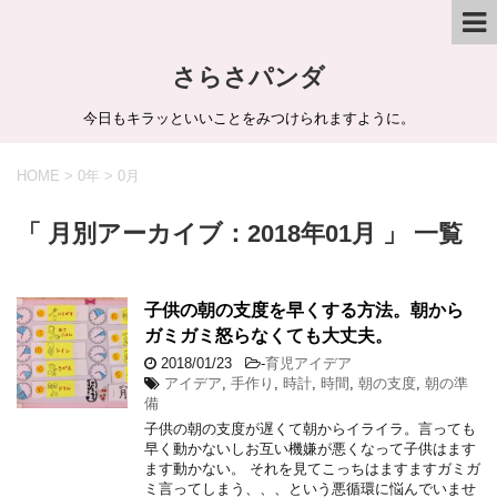
さらさパンダ
今日もキラッといいことをみつけられますように。
HOME
>
0年
>
0月
「 月別アーカイブ：2018年01月 」 一覧
子供の朝の支度を早くする方法。朝から
ガミガミ怒らなくても大丈夫。
2018/01/23
-
育児アイデア
アイデア
,
手作り
,
時計
,
時間
,
朝の支度
,
朝の準
備
子供の朝の支度が遅くて朝からイライラ。言っても
早く動かないしお互い機嫌が悪くなって子供はます
ます動かない。 それを見てこっちはますますガミガ
ミ言ってしまう、、、という悪循環に悩んでいませ